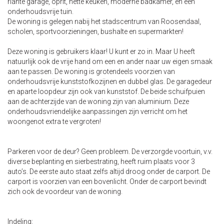
riante garage, oprit, nette keuken, moderne badkamer, en een
onderhoudsvrije tuin.
De woning is gelegen nabij het stadscentrum van Roosendaal,
scholen, sportvoorzieningen, bushalte en supermarkten!
Deze woning is gebruikers klaar! U kunt er zo in. Maar U heeft
natuurlijk ook de vrije hand om een en ander naar uw eigen smaak
aan te passen. De woning is grotendeels voorzien van
onderhoudsvrije kunststofkozijnen en dubbel glas. De garagedeur
en aparte loopdeur zijn ook van kunststof. De beide schuifpuien
aan de achterzijde van de woning zijn van aluminium. Deze
onderhoudsvriendelijke aanpassingen zijn verricht om het
woongenot extra te vergroten!
Parkeren voor de deur? Geen probleem. De verzorgde voortuin, v.v.
diverse beplanting en sierbestrating, heeft ruim plaats voor 3
auto’s. De eerste auto staat zelfs altijd droog onder de carport. De
carport is voorzien van een bovenlicht. Onder de carport bevindt
zich ook de voordeur van de woning.
Indeling: