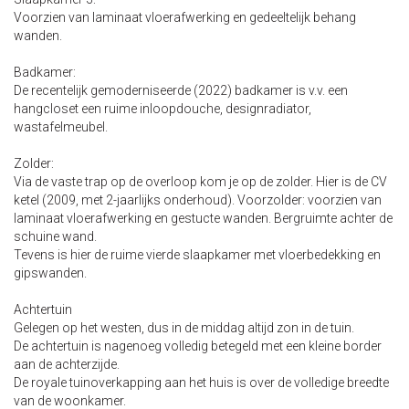
Voorzien van laminaat vloerafwerking en gedeeltelijk behang
wanden.
Badkamer:
De recentelijk gemoderniseerde (2022) badkamer is v.v. een
hangcloset een ruime inloopdouche, designradiator,
wastafelmeubel.
Zolder:
Via de vaste trap op de overloop kom je op de zolder. Hier is de CV
ketel (2009, met 2-jaarlijks onderhoud). Voorzolder: voorzien van
laminaat vloerafwerking en gestucte wanden. Bergruimte achter de
schuine wand.
Tevens is hier de ruime vierde slaapkamer met vloerbedekking en
gipswanden.
Achtertuin
Gelegen op het westen, dus in de middag altijd zon in de tuin.
De achtertuin is nagenoeg volledig betegeld met een kleine border
aan de achterzijde.
De royale tuinoverkapping aan het huis is over de volledige breedte
van de woonkamer.