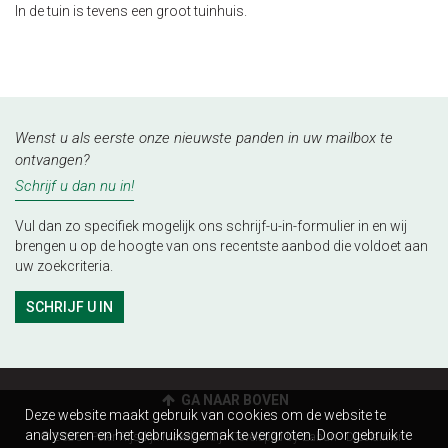
In de tuin is tevens een groot tuinhuis.
Wenst u als eerste onze nieuwste panden in uw mailbox te
ontvangen?
Schrijf u dan nu in!
Vul dan zo specifiek mogelijk ons schrijf-u-in-formulier in en wij
brengen u op de hoogte van ons recentste aanbod die voldoet aan
uw zoekcriteria.
SCHRIJF U IN
GA NAAR BOVEN
Deze website maakt gebruik van cookies om de website te
analyseren en het gebruiksgemak te vergroten. Door gebruik te
© 2026 - Peter Rijsdijk Makelaardij -
Developed by Zabun
-
Disclaimer
-