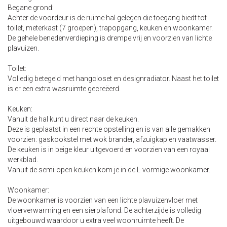
Begane grond:
Achter de voordeur is de ruime hal gelegen die toegang biedt tot
toilet, meterkast (7 groepen), trapopgang, keuken en woonkamer.
De gehele benedenverdieping is drempelvrij en voorzien van lichte
plavuizen.
Toilet:
Volledig betegeld met hangcloset en designradiator. Naast het toilet
is er een extra wasruimte gecreëerd.
Keuken:
Vanuit de hal kunt u direct naar de keuken.
Deze is geplaatst in een rechte opstelling en is van alle gemakken
voorzien: gaskookstel met wok brander, afzuigkap en vaatwasser.
De keuken is in beige kleur uitgevoerd en voorzien van een royaal
werkblad.
Vanuit de semi-open keuken kom je in de L-vormige woonkamer.
Woonkamer:
De woonkamer is voorzien van een lichte plavuizenvloer met
vloerverwarming en een sierplafond. De achterzijde is volledig
uitgebouwd waardoor u extra veel woonruimte heeft. De