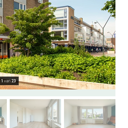
1
van
23