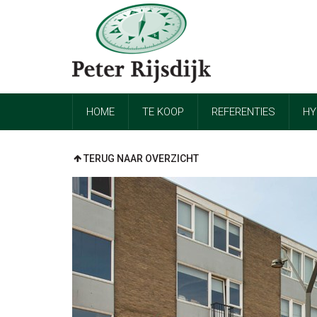
HOME
TE KOOP
REFERENTIES
HY
TERUG NAAR OVERZICHT