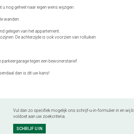
nt u nog geheel naar eigen wens wijzigen.
tte wanden.
nd gelegen van het appartement.
zijnen. De achterzijde is ook voorzien van rolluiken
de parkeergarage tegen een bewonerstarief.
endaal dan is dit uw kans!
Vul dan zo specifiek mogelijk ons schrijf-u-in-formulier in en wi
voldoet aan uw zoekcriteria.
SCHRIJF U IN